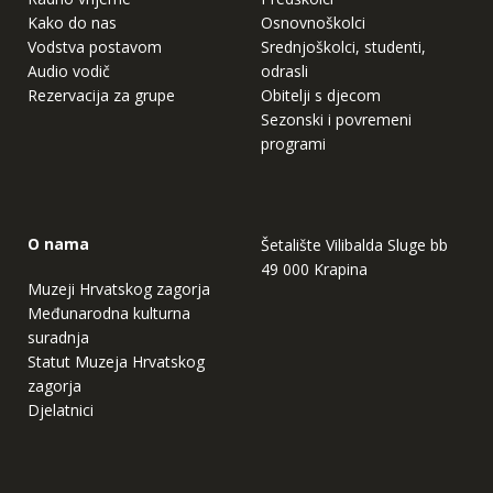
Kako do nas
Osnovnoškolci
Vodstva postavom
Srednjoškolci, studenti,
Audio vodič
odrasli
Rezervacija za grupe
Obitelji s djecom
Sezonski i povremeni
programi
O nama
Šetalište Vilibalda Sluge bb
49 000 Krapina
Muzeji Hrvatskog zagorja
Međunarodna kulturna
suradnja
Statut Muzeja Hrvatskog
zagorja
Djelatnici