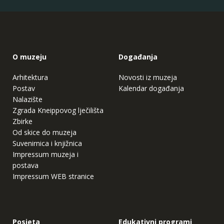
O muzeju
Događanja
Arhitektura
Novosti iz muzeja
Postav
Kalendar događanja
Nalazište
Zgrada Kneippovog lječilišta
Zbirke
Od skice do muzeja
Suvenirnica i knjižnica
Impressum muzeja i
postava
Impressum WEB stranice
Posjeta
Edukativni programi