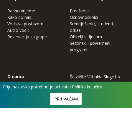
Radno vrijeme
Predškolci
Kako do nas
Osnovnoškolci
Vodstva postavom
Srednjoškolci, studenti,
Audio vodič
odrasli
Rezervacija za grupe
Obitelji s djecom
Sezonski i povremeni
programi
O nama
Šetalište Vilibalda Sluge bb
49 000 Krapina
Prije nastavka potrebno je prihvatiti
Politiku kolačića
.
Muzeji Hrvatskog zagorja
Međunarodna kulturna
PRIHVAĆAM
suradnja
Statut Muzeja Hrvatskog
zagorja
Djelatnici