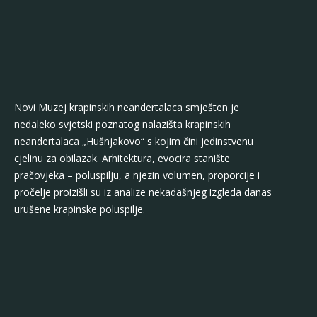
Cijela građevina utopljena je u okolni pejzaž između dva
brežuljka, i jedino je vidljivo pročelje obloženo
miocenskim žutim pijeskom.