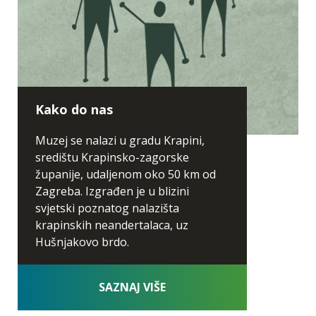
Kako do nas
Muzej se nalazi u gradu Krapini,
središtu Krapinsko-zagorske
županije, udaljenom oko 50 km od
Zagreba. Izgrađen je u blizini
svjetski poznatog nalazišta
krapinskih neandertalaca, uz
Hušnjakovo brdo.
SAZNAJ VIŠE