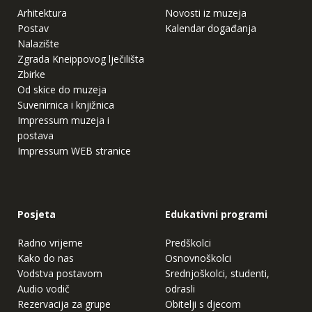
Arhitektura
Novosti iz muzeja
Postav
Kalendar događanja
Nalazište
Zgrada Kneippovog lječilišta
Zbirke
Od skice do muzeja
Suvenirnica i knjižnica
Impressum muzeja i
postava
Impressum WEB stranice
Posjeta
Edukativni programi
Radno vrijeme
Predškolci
Kako do nas
Osnovnoškolci
Vodstva postavom
Srednjoškolci, studenti,
Audio vodič
odrasli
Rezervacija za grupe
Obitelji s djecom