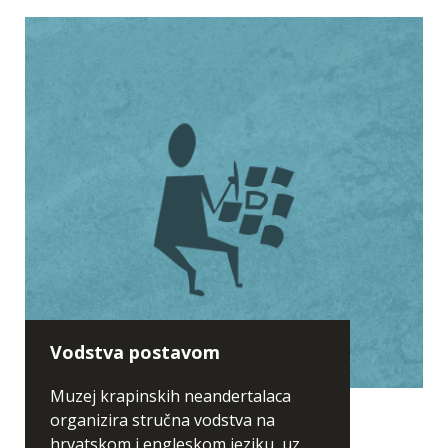
Vodstva postavom
Muzej krapinskih neandertalaca
organizira stručna vodstva na
hrvatskom i engleskom jeziku, uz