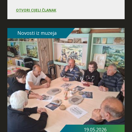
OTVORI CIJELI ČLANAK
Novosti iz muzeja
Neandertalska obitelj
Daleki i tajanstveni svijet
života ljudi u prošlosti
19.05.2026