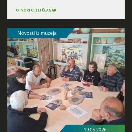
OTVORI CIJELI ČLANAK
Novosti iz muzeja
Neandertalska obitelj
Daleki i tajanstveni svijet
života ljudi u prošlosti
19.05.2026