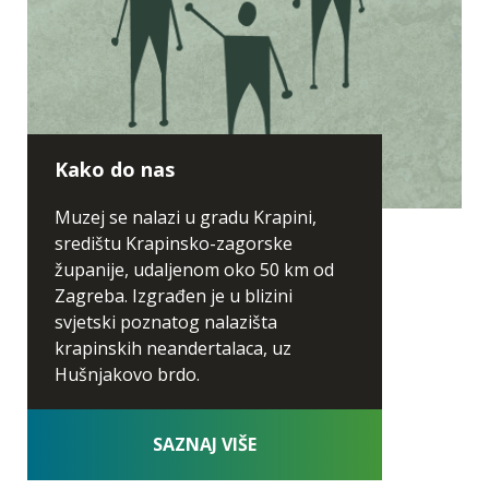
Kako do nas
Muzej se nalazi u gradu Krapini,
središtu Krapinsko-zagorske
županije, udaljenom oko 50 km od
Zagreba. Izgrađen je u blizini
svjetski poznatog nalazišta
krapinskih neandertalaca, uz
Hušnjakovo brdo.
SAZNAJ VIŠE