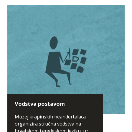
Vodstva postavom
Muzej krapinskih neandertalaca
organizira stručna vodstva na
hrvatskom i engleskom jeziku, uz