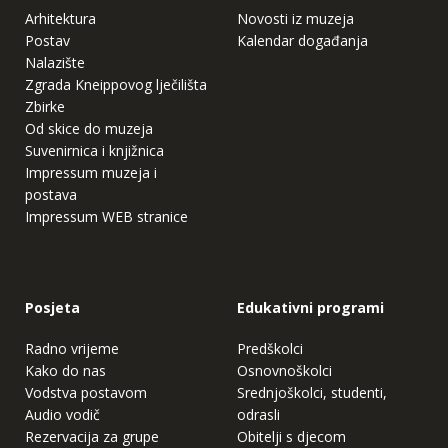
Arhitektura
Novosti iz muzeja
Postav
Kalendar događanja
Nalazište
Zgrada Kneippovog lječilišta
Zbirke
Od skice do muzeja
Suvenirnica i knjižnica
Impressum muzeja i
postava
Impressum WEB stranice
Posjeta
Edukativni programi
Radno vrijeme
Predškolci
Kako do nas
Osnovnoškolci
Vodstva postavom
Srednjoškolci, studenti,
Audio vodič
odrasli
Rezervacija za grupe
Obitelji s djecom