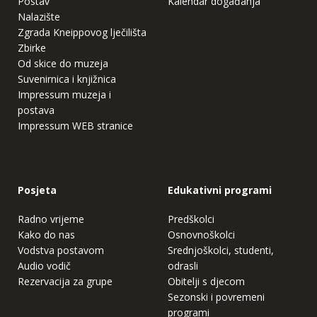
Postav
Kalendar događanja
Nalazište
Zgrada Kneippovog lječilišta
Zbirke
Od skice do muzeja
Suvenirnica i knjižnica
Impressum muzeja i
postava
Impressum WEB stranice
Posjeta
Edukativni programi
Radno vrijeme
Predškolci
Kako do nas
Osnovnoškolci
Vodstva postavom
Srednjoškolci, studenti,
Audio vodič
odrasli
Rezervacija za grupe
Obitelji s djecom
Sezonski i povremeni
programi