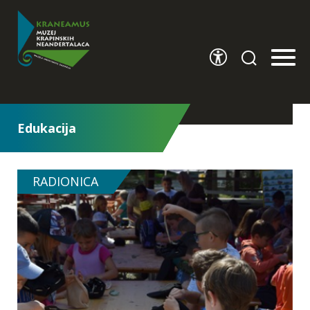
Edukacija
Aktualno
Novosti iz muzeja
RADIONICA
Kalendar događanja
Arhiva