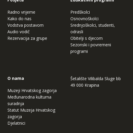
Radno vrijeme
Predškolci
Kako do nas
Osnovnoškolci
Vodstva postavom
Srednjoškolci, studenti,
Audio vodič
odrasli
Rezervacija za grupe
Obitelji s djecom
Sezonski i povremeni
programi
O nama
Šetalište Vilibalda Sluge bb
49 000 Krapina
Muzeji Hrvatskog zagorja
Međunarodna kulturna
suradnja
Statut Muzeja Hrvatskog
zagorja
Djelatnici