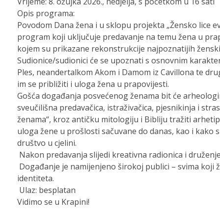
Vrijeme: 8. ožujka 2026., nedjelja, s početkom u 16 sati
Opis programa:
Povodom Dana žena i u sklopu projekta „Žensko lice ev
program koji uključuje predavanje na temu žena u prapov
kojem su prikazane rekonstrukcije najpoznatijih ženskih 
Sudionice/sudionici će se upoznati s osnovnim karakteri
Ples, neandertalkom Akom i Damom iz Cavillona te drug
im se približiti i uloga žena u prapovijesti.
Gošća događanja posvećenog ženama bit će arheologinj
sveučilišna predavačica, istraživačica, pjesnikinja i st
ženama“, kroz antičku mitologiju i Bibliju tražiti arheti
uloga žene u prošlosti sačuvane do danas, kao i kako s
društvo u cjelini.
Nakon predavanja slijedi kreativna radionica i druženj
Događanje je namijenjeno širokoj publici – svima koji 
identiteta.
Ulaz: besplatan
Vidimo se u Krapini!