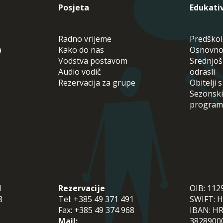
Posjeta
Edukati
Radno vrijeme
Predškol
a
Kako do nas
Osnovno
Vodstva postavom
Srednjošk
Audio vodič
odrasli
Rezervacija za grupe
Obitelji 
Sezonski
program
1
Rezervacije
OIB: 11
8
Tel:
+385 49 371 491
SWIFT: 
Fax:
+385 49 374 968
IBAN: H
Mail:
3828900