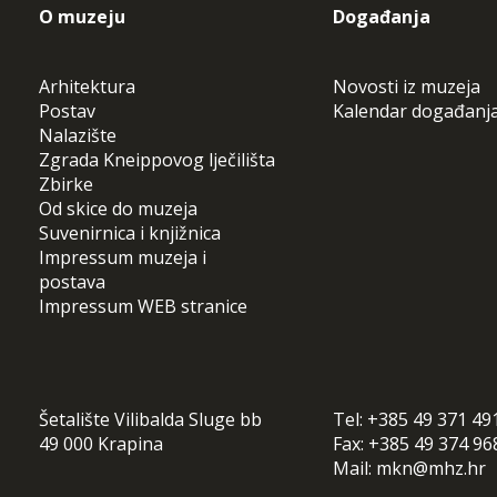
O muzeju
Događanja
Arhitektura
Novosti iz muzeja
Postav
Kalendar događanj
Nalazište
Zgrada Kneippovog lječilišta
Zbirke
Od skice do muzeja
Suvenirnica i knjižnica
Impressum muzeja i
postava
Impressum WEB stranice
Šetalište Vilibalda Sluge bb
Tel:
+385 49 371 49
49 000 Krapina
Fax:
+385 49 374 96
Mail:
mkn@mhz.hr