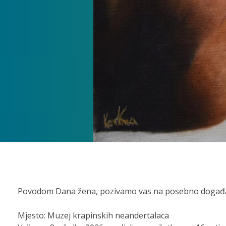
Povodom Dana žena, pozivamo vas na posebno događanje 
Mjesto: Muzej krapinskih neandertalaca