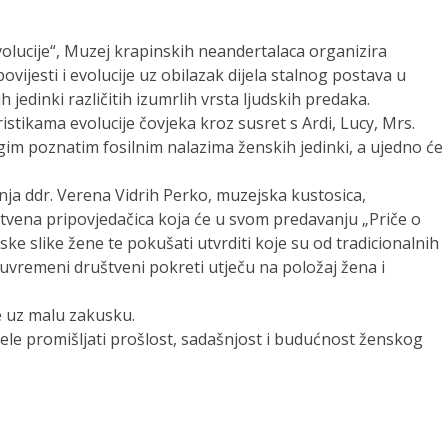
olucije“, Muzej krapinskih neandertalaca organizira
ijesti i evolucije uz obilazak dijela stalnog postava u
jedinki različitih izumrlih vrsta ljudskih predaka.
stikama evolucije čovjeka kroz susret s Ardi, Lucy, Mrs.
im poznatim fosilnim nalazima ženskih jedinki, a ujedno će
a ddr. Verena Vidrih Perko, muzejska kustosica,
rastvena pripovjedačica koja će u svom predavanju „Priče o
pske slike žene te pokušati utvrditi koje su od tradicionalnih
uvremeni društveni pokreti utječu na položaj žena i
e uz malu zakusku.
žele promišljati prošlost, sadašnjost i budućnost ženskog