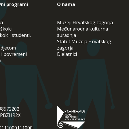
vni programi
O nama
ci
Muzeji Hrvatskog zagorja
školci
Međunarodna kulturna
olci, studenti,
suradnja
Statut Muzeja Hrvatskog
s djecom
zagorja
 i povremeni
Djelatnici
i
298572202
HPBZHR2X
R
0111000111000