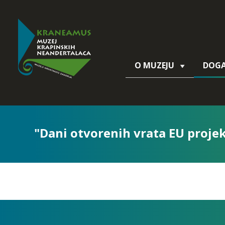
O MUZEJU
DOG
"Dani otvorenih vrata EU proje