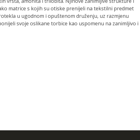
ih vrsta, amonita i trilobita. Njihove zanimljive strukture i
ako matrice s kojih su otiske prenijeli na tekstilni predmet
 protekla u ugodnom i opuštenom druženju, uz razmjenu
onijeli svoje oslikane torbice kao uspomenu na zanimljivo i