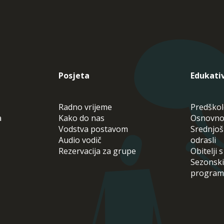
Posjeta
Edukati
Radno vrijeme
Predškol
a
Kako do nas
Osnovno
Vodstva postavom
Srednjošk
Audio vodič
odrasli
Rezervacija za grupe
Obitelji 
Sezonski
program