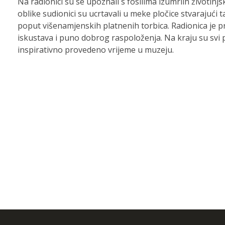
Na radionici su se upoznali s fosilima izumrlih životinjsk
oblike sudionici su ucrtavali u meke pločice stvarajući t
poput višenamjenskih platnenih torbica. Radionica je
iskustava i puno dobrog raspoloženja. Na kraju su svi p
inspirativno provedeno vrijeme u muzeju.