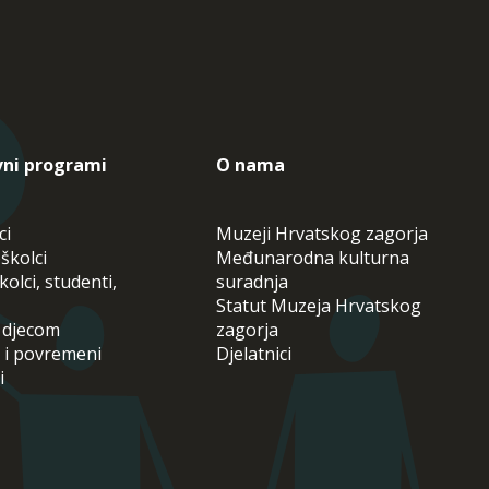
vni programi
O nama
ci
Muzeji Hrvatskog zagorja
školci
Međunarodna kulturna
olci, studenti,
suradnja
Statut Muzeja Hrvatskog
s djecom
zagorja
 i povremeni
Djelatnici
i